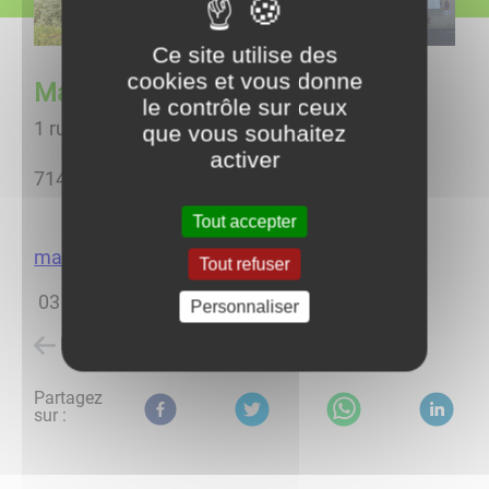
Ce site utilise des
cookies et vous donne
Mairie de Tavernay
le contrôle sur ceux
1 rue du Ternin
que vous souhaitez
activer
71400 TAVERNAY
Tout accepter
mairie@tavernay71.fr
Tout refuser
03 85 54 10 01
Personnaliser
Retour à l'accueil
Partagez
sur :