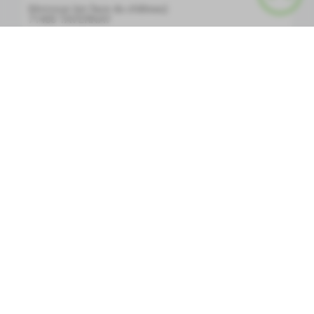
Morcoux (en face du château)
71400
TAVERNAY
Envoyer un email
PLUS D'INFOS
Chèvrerie des bois Saint Romain
Bois Saint-Romain, 71400 Tavernay
71400
TAVERNAY
Envoyer un email
4831455830
PLUS D'INFOS
Gîte, Les Mongins
Les Mongins
71400
Tavernay
PLUS D'INFOS