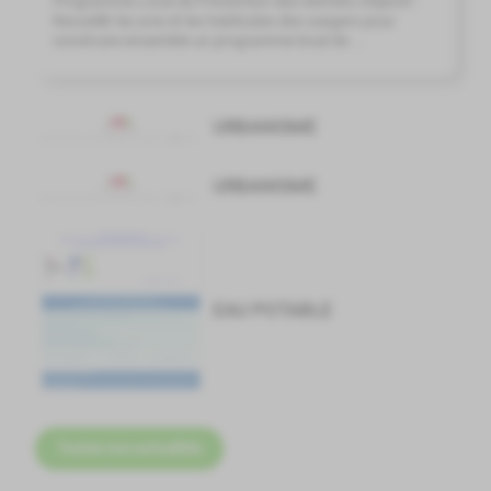
Programme Local de Prévention des Déchets Objectif :
Recueillir les avis et les habitudes des usagers pour
construire ensemble un programme local de ...
URBANISME
URBANISME
EAU POTABLE
Toutes nos actualités