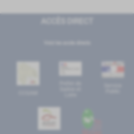
ACCÈS DIRECT
Voici les accès directs
Préfet de
Service
Saône et
Public
CCGAM
Loire