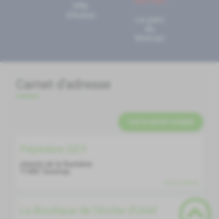
Ville
d'Autun
Le parc
du
Morvan
Carnet d'adresse
Voir le carnet complet
Pépinière GEY
chemin de la feurtaine
71400
Tavernay
PLUS D'INFOS
La Boutique de l'Arche d'Uriel