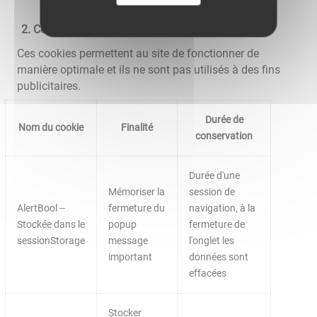
Cookies nécessaires au site pour fonctionner
Ces cookies permettent au site de fonctionner de
manière optimale et ils ne sont pas utilisés à des fins
publicitaires.
Durée de
Nom du cookie
Finalité
conservation
Durée d'une
Mémoriser la
session de
AlertBool --
fermeture du
navigation, à la
Stockée dans le
popup
fermeture de
sessionStorage
message
l'onglet les
important
données sont
effacées
Stocker