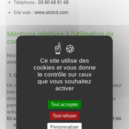
Téléphone :
86 18 86 08 30
Site web :
www.atolcd.com
Mentions relatives à l'utilisation de
cookies
Nous utilisons différents cookies sur le site pour
Ce site utilise des
améliorer l'interactivité du site.
cookies et vous donne
le contrôle sur ceux
Qu'est-ce qu'un "cookie" ?
que vous souhaitez
Un cookie est un fichier texte déposé sur votre ordinateur
activer
lors de la visite d'un site. Il permet de conserver des
données utilisateur afin de faciliter la navigation et de
Tout accepter
permettre certaines fonctionnalités. Vous pouvez les
activer ou les désactiver.
Tout refuser
En savoir plus sur les cookies, leur fonctionnement et les
moyens de s'y opposer
Personnaliser