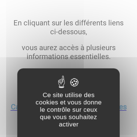
En cliquant sur les différents liens
ci-dessous,
vous aurez accès à plusieurs
informations essentielles.
Ce site utilise des
cookies et vous donne
Calendriers ramassage des ordures
le contrôle sur ceux
ménagères
que vous souhaitez
activer
Les gestes à éviter