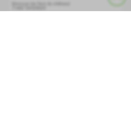
Morcoux (en face du château)
71400
TAVERNAY
Envoyer un email
PLUS D'INFOS
Chèvrerie des bois Saint Romain
Bois Saint-Romain, 71400 Tavernay
71400
TAVERNAY
Envoyer un email
4831455830
PLUS D'INFOS
Gîte, Les Mongins
Les Mongins
71400
Tavernay
PLUS D'INFOS