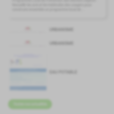
Programme Local de Prévention des Déchets Objectif :
Recueillir les avis et les habitudes des usagers pour
construire ensemble un programme local de ...
URBANISME
URBANISME
EAU POTABLE
Toutes nos actualités