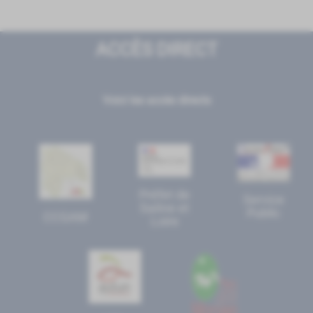
ACCÈS DIRECT
Voici les accès directs
Préfet de
Service
Saône et
Public
CCGAM
Loire