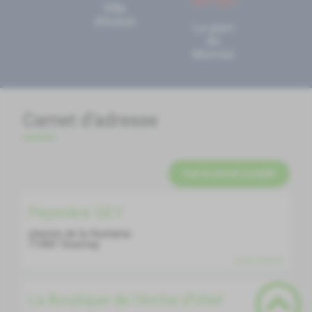
Ville
d'Autun
Le parc
du
Morvan
Carnet d'adresse
Voir le carnet complet
Pépinière GEY
chemin de la feurtaine
71400
Tavernay
PLUS D'INFOS
La Boutique de l'Arche d'Uriel