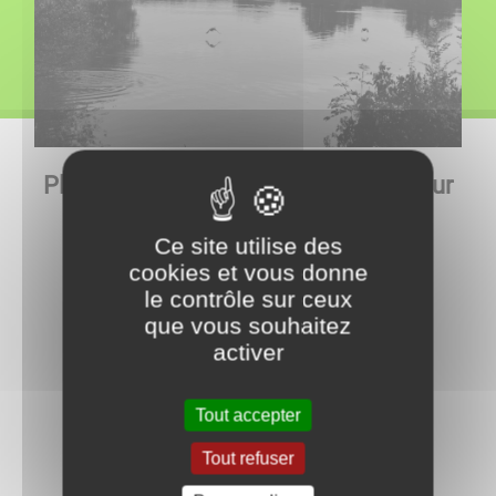
Plusieurs possibilités pour ce loger sur
Tavernay
Ce site utilise des
cookies et vous donne
le contrôle sur ceux
Gîte
les Mongins
que vous souhaitez
activer
La maison du Ternin
Tout accepter
Le relais du champs Mignot
Tout refuser
La petite maison