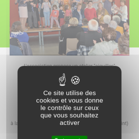
L'association propose un atelier "aiguilles"
le mardi de 14h à 20h
Ce site utilise des
Un atelier "déco"
cookies et vous donne
le contrôle sur ceux
le jeudi de 14h à 17h
que vous souhaitez
activer
à la salle Saint Laurent de TAVERNAY(vers rond point)
sous la présidence de Mireille CORNIAU