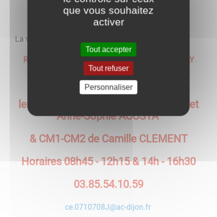
que vous souhaitez
activer
​​​​​​​​​​​​​​​​​​​​​​​​​La vie scolaire
Tout accepter
RPI La CELLE en MORVAN- SOMMANT-TAVERNAY
Tout refuser
à TAVERNAY
Personnaliser
les Classes CE2 de Sylvie REBIERES et
Anne-Sophie ACOSTA
& CM1-CM2 de Camille CLEMENT
Horaires 08h45 - 12h15 & 14h - 16h30
03.85.54.10.59
ce.0710708J@ac-dijon.fr